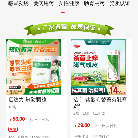
感冒发烧
慢病用药
女性健康
肠胃用药
资质认证
启达力 荆防颗粒
洁宁 盐酸布替萘芬乳膏
2盒
10袋
2盒（10g：0.1g*2)
56.00
￥
8万+ 人付款
29.80
￥
1000+ 人付款
热销
34条评价
100%好评
600+条评价
100%好评