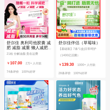
舒尔佳 奥利司他胶囊 减
舒尔佳伴侣（草莓味）
肥 减脂 减重 懒人减肥
【基础装】7条*1盒|日常呵护
科学瘦身 OTC认证减肥
21粒 分解油脂 贵在运费
（1400亿活菌）
107.00
￥
2万+ 人付款
139.30
￥
1000+ 人付款
74条评价
100%好评
28条评价
100%好评