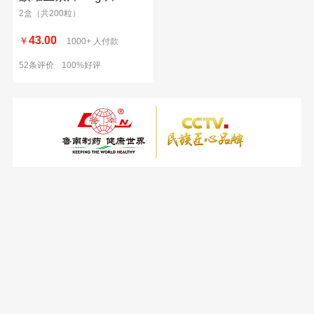
片/瓶 2瓶装
2盒（共200粒）
43.00
￥
1000+ 人付款
52条评价
100%好评