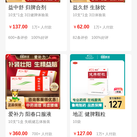
益中舒 归脾合剂
益久舒 生脉饮
10支*1盒 3日健脾体验装
10支*1盒 3日体验装
137.00
62.00
￥
￥
1万+ 人付款
1万+ 人付款
600+条评价
100%好评
82条评价
100%好评
爱补力 阳春口服液
地正 健脾颗粒
10支*1盒 失眠健忘体验装
10袋
360.00
127.00
￥
￥
700+ 人付款
1万+ 人付款