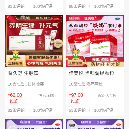
83条评论
100％好评
65条评论
100％好评
益久舒 生脉饮
佳美悦 当归调经颗粒
10支*1盒 3日体验装
10袋*1盒 治疗痛经
62.00
97.00
¥
¥
1万+人付款
800+人付款
包邮
包邮
82条评论
100％好评
53条评论
100％好评