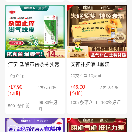
洁宁 盐酸布替萘芬乳膏
安神补脑液 1盒装
10g:0.1g
20支*1盒 10天量
17.90
46.00
¥
¥
1万+人付款
3万+人付款
包邮
包邮
99.83％好
100+条评论
100％好评
500+条评论
评