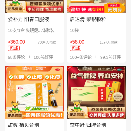
爱补力 阳春口服液
启达清 柴银颗粒
10支*1盒 失眠健忘体验装
10袋
360.00
58.00
¥
¥
700+人付款
1万+人付款
包邮
包邮
58条评论
100％好评
100+条评论
99.3％好评
甜爽 桔贝合剂
益中舒 归脾合剂