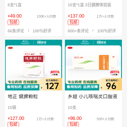
6支*1盒
10支*1盒 3日健脾体验装
49.00
137.00
¥
¥
1000+人付款
1万+人付款
包邮
包邮
66条评论
100％好评
600+条评论
100％好评
地正 健脾颗粒
乡甜 小儿咳喘灵口服液
10袋
10支
127.00
96.00
¥
¥
1万+人付款
500+人付款
包邮
包邮