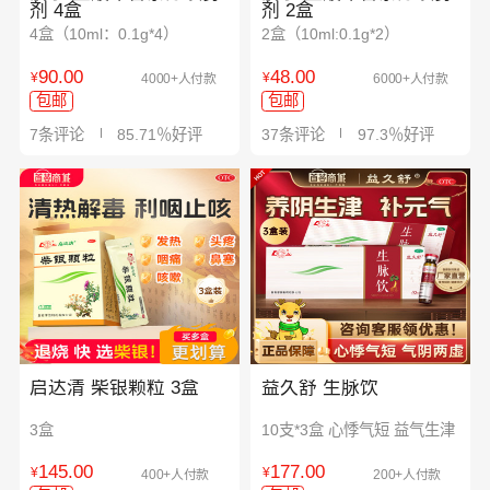
剂 4盒
剂 2盒
4盒（10ml：0.1g*4）
2盒（10ml:0.1g*2）
90.00
48.00
¥
¥
4000+人付款
6000+人付款
包邮
包邮
7条评论
85.71％好评
37条评论
97.3％好评
启达清 柴银颗粒 3盒
益久舒 生脉饮
3盒
10支*3盒 心悸气短 益气生津
145.00
177.00
¥
¥
400+人付款
200+人付款