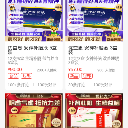
优益思 安神补脑液 5盒
优益思 安神补脑液 3盒
装
装
12支*5盒 生精补髓 益气养血
12支*3盒 安神补脑 改善睡眠
5盒装
3盒装
90.00
57.00
¥
¥
2000+人付款
900+人付款
新品
包邮
新品
包邮
100+条评论
100％好评
30条评论
100％好评