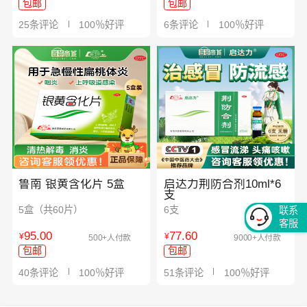
包邮
包邮
25条评论
100％好评
6条评论
100％好评
鲁南 银黄含化片 5盒
启达力荆防合剂10ml*6
支
5盒（共60片）
6支
联系
客服
95.00
77.60
¥
¥
500+人付款
9000+人付款
包邮
包邮
40条评论
100％好评
51条评论
100％好评