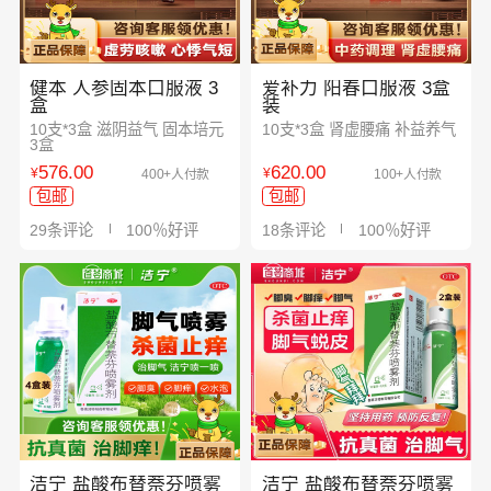
健本 人参固本口服液 3
爱补力 阳春口服液 3盒
盒
装
10支*3盒 滋阴益气 固本培元
10支*3盒 肾虚腰痛 补益养气
3盒
576.00
620.00
¥
¥
400+人付款
100+人付款
包邮
包邮
29条评论
100％好评
18条评论
100％好评
洁宁 盐酸布替萘芬喷雾
洁宁 盐酸布替萘芬喷雾