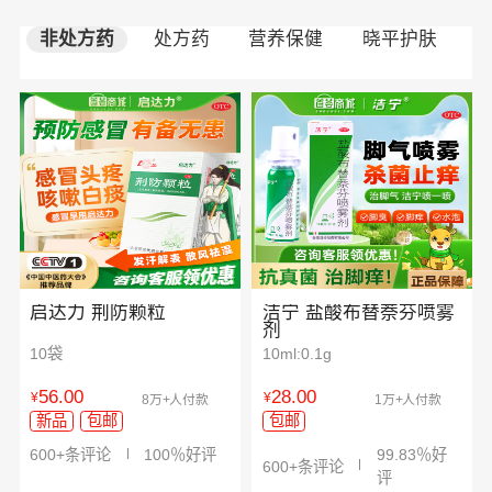
非处方药
处方药
营养保健
晓平护肤
启达力 荆防颗粒
洁宁 盐酸布替萘芬喷雾
剂
10袋
10ml:0.1g
56.00
28.00
¥
¥
8万+人付款
1万+人付款
新品
包邮
包邮
600+条评论
100％好评
99.83％好
600+条评论
评