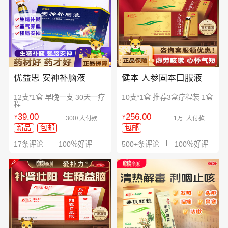
优益思 安神补脑液
健本 人参固本口服液
12支*1盒 早晚一支 30天一疗
10支*1盒 推荐3盒疗程装 1盒
程
39.00
256.00
¥
¥
300+人付款
1万+人付款
新品
包邮
包邮
17条评论
100％好评
500+条评论
100％好评