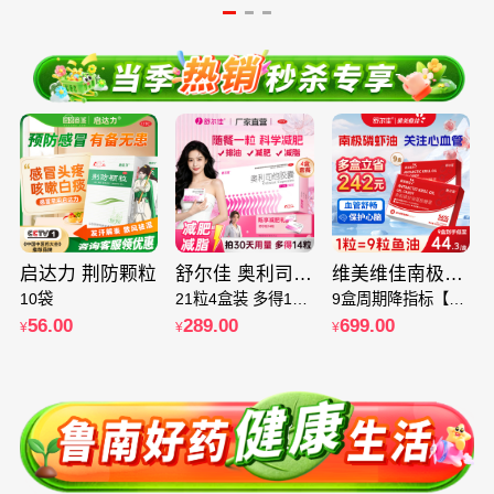
-
启达力 荆防颗粒
舒尔佳 奥利司他胶囊 4盒 减肥 减脂 减重 懒人减肥 科学瘦身 OTC认证减肥
维美维佳南极磷虾油9盒装 5纯南极磷虾油56%海洋磷脂
10袋
21粒4盒装 多得14粒深度排油减重 效果看得见
9盒周期降指标【无效包退】
56.00
289.00
699.00
¥
¥
¥